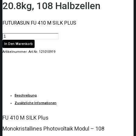
20.8kg, 108 Halbzellen
FUTURASUN FU 410 M SILK PLUS
Photovoltaikm
410W,
In Den Warenkorb
1722x1134x30mm,
Artikelnummer:
Art.Nr. 121010919
20.8kg,
108
Halbzellen
Menge
Beschreibung
Zusätzliche Informationen
FU 410 M SILK Plus
Monokristallines Photovoltaik Modul – 108