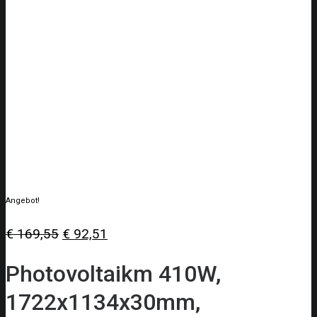
Angebot!
Ursprünglicher
Aktueller
€
169,55
€
92,51
Preis
Preis
Photovoltaikm 410W,
war:
ist:
1722x1134x30mm,
€ 169,55
€ 92,51.