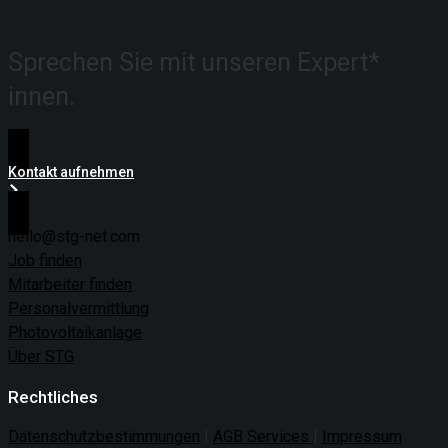
Sprechen Sie mit unseren
Expert*
innen.
Kontakt aufnehmen
hello@stg-net.com
Job finden
Mitarbeiter finden
Personalvermittlung
Photovoltaikanlage
Über STG
Rechtliches
Datenschutzbestimmungen
|
AGB Services
|
Impressum