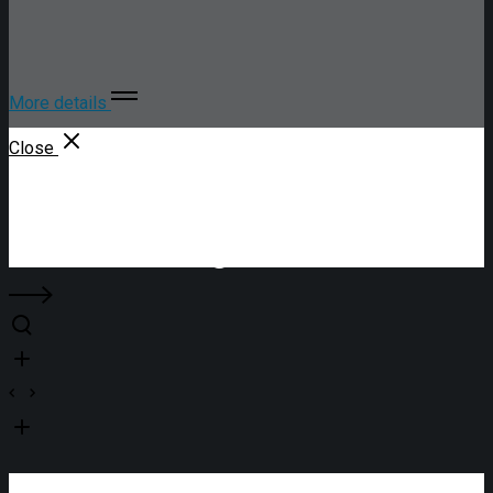
More details
Close
Jobs finden
Recruiting
In wenigen Schritten zur perfekten