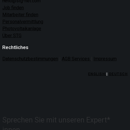
hello@stg-net.com
Job finden
Mitarbeiter finden
Personalvermittlung
Photovoltaikanlage
Über STG
Rechtliches
Datenschutzbestimmungen
|
AGB Services
|
Impressum
ENGLISH
|
DEUTSCH
Sprechen Sie mit unseren
Expert*
innen.